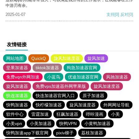
中游刃有余。
2025-01-07
支持
[0]
反对
[0]
友情链接
网站地图
QuickQ
旋风加速度器
旋风加速
坚果加速器
tiktok加速器
狗急加速器官网
免费vqn外网加速
小蓝鸟
优途加速器官网
风驰加速器
旋风加速器
免费vps加速器外网苹果版
旋风加速度器
快连加速器
快连加速器官网入口
原子加速器
快鸭加速器
快柠檬加速器
旋风加速度器
外网网址导航
软件中心
雷霆加速
狂飙加速器
哔咔漫画
小美
小美vpn
小美加速器
快鸭VPN
小黄鸭加速器
快鸭加速app下载官网
pixiv梯子
荔枝加速器