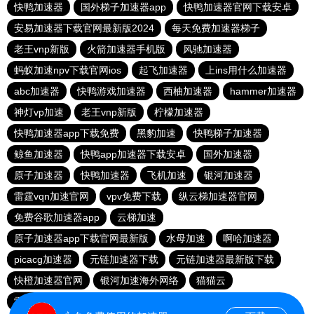
快鸭加速器
国外梯子加速器app
快鸭加速器官网下载安卓
安易加速器下载官网最新版2024
每天免费加速器梯子
老王vnp新版
火箭加速器手机版
风驰加速器
蚂蚁加速npv下载官网ios
起飞加速器
上ins用什么加速器
abc加速器
快鸭游戏加速器
西柚加速器
hammer加速器
神灯vp加速
老王vnp新版
柠檬加速器
快鸭加速器app下载免费
黑豹加速
快鸭梯子加速器
鲸鱼加速器
快鸭app加速器下载安卓
国外加速器
原子加速器
快鸭加速器
飞机加速
银河加速器
雷霆vqn加速官网
vpv免费下载
纵云梯加速器官网
免费谷歌加速器app
云梯加速
原子加速器app下载官网最新版
水母加速
啊哈加速器
picacg加速器
元链加速器下载
元链加速器最新版下载
快橙加速器官网
银河加速海外网络
猫猫云
雷霆vp加速器官网
飞驰加速器下载