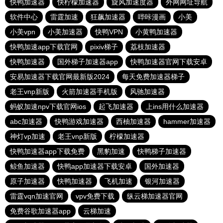
快鸭加速器
快柠檬加速器
旋风加速度器
外网网址导航
软件中心
雷霆加速
狂飙加速器
哔咔漫画
小美
小美vpn
小美加速器
快鸭VPN
小黄鸭加速器
快鸭加速app下载官网
pixiv梯子
荔枝加速器
快鸭加速器
国外梯子加速器app
快鸭加速器官网下载安卓
安易加速器下载官网最新版2024
每天免费加速器梯子
老王vnp新版
火箭加速器手机版
风驰加速器
蚂蚁加速npv下载官网ios
起飞加速器
上ins用什么加速器
abc加速器
快鸭游戏加速器
西柚加速器
hammer加速器
神灯vp加速
老王vnp新版
柠檬加速器
快鸭加速器app下载免费
黑豹加速
快鸭梯子加速器
鲸鱼加速器
快鸭app加速器下载安卓
国外加速器
原子加速器
快鸭加速器
飞机加速
银河加速器
雷霆vqn加速官网
vpv免费下载
纵云梯加速器官网
免费谷歌加速器app
云梯加速