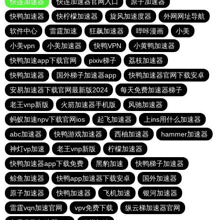
快连加速器
快连加速器官网入口
原子加速器
快鸭加速器
快柠檬加速器
旋风加速度器
外网网址导航
软件中心
雷霆加速
狂飙加速器
哔咔漫画
小美
小美vpn
小美加速器
快鸭VPN
小黄鸭加速器
快鸭加速app下载官网
pixiv梯子
荔枝加速器
快鸭加速器
国外梯子加速器app
快鸭加速器官网下载安卓
安易加速器下载官网最新版2024
每天免费加速器梯子
老王vnp新版
火箭加速器手机版
风驰加速器
蚂蚁加速npv下载官网ios
起飞加速器
上ins用什么加速器
abc加速器
快鸭游戏加速器
西柚加速器
hammer加速器
神灯vp加速
老王vnp新版
柠檬加速器
快鸭加速器app下载免费
黑豹加速
快鸭梯子加速器
鲸鱼加速器
快鸭app加速器下载安卓
国外加速器
原子加速器
快鸭加速器
飞机加速
银河加速器
雷霆vqn加速官网
vpv免费下载
纵云梯加速器官网