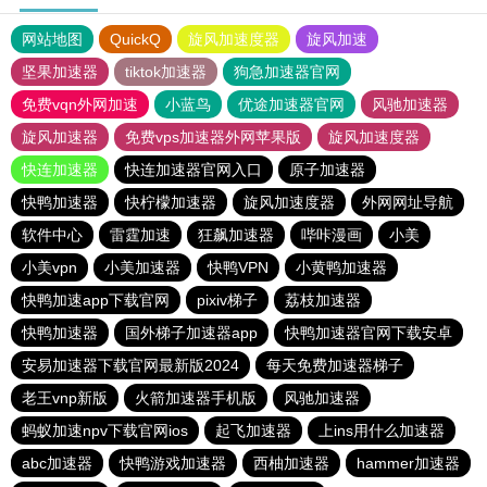
网站地图
QuickQ
旋风加速度器
旋风加速
坚果加速器
tiktok加速器
狗急加速器官网
免费vqn外网加速
小蓝鸟
优途加速器官网
风驰加速器
旋风加速器
免费vps加速器外网苹果版
旋风加速度器
快连加速器
快连加速器官网入口
原子加速器
快鸭加速器
快柠檬加速器
旋风加速度器
外网网址导航
软件中心
雷霆加速
狂飙加速器
哔咔漫画
小美
小美vpn
小美加速器
快鸭VPN
小黄鸭加速器
快鸭加速app下载官网
pixiv梯子
荔枝加速器
快鸭加速器
国外梯子加速器app
快鸭加速器官网下载安卓
安易加速器下载官网最新版2024
每天免费加速器梯子
老王vnp新版
火箭加速器手机版
风驰加速器
蚂蚁加速npv下载官网ios
起飞加速器
上ins用什么加速器
abc加速器
快鸭游戏加速器
西柚加速器
hammer加速器