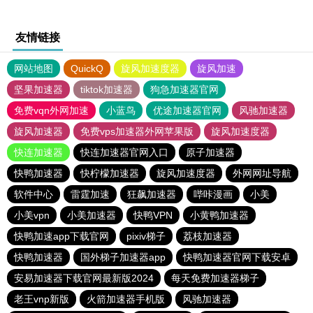
友情链接
网站地图
QuickQ
旋风加速度器
旋风加速
坚果加速器
tiktok加速器
狗急加速器官网
免费vqn外网加速
小蓝鸟
优途加速器官网
风驰加速器
旋风加速器
免费vps加速器外网苹果版
旋风加速度器
快连加速器
快连加速器官网入口
原子加速器
快鸭加速器
快柠檬加速器
旋风加速度器
外网网址导航
软件中心
雷霆加速
狂飙加速器
哔咔漫画
小美
小美vpn
小美加速器
快鸭VPN
小黄鸭加速器
快鸭加速app下载官网
pixiv梯子
荔枝加速器
快鸭加速器
国外梯子加速器app
快鸭加速器官网下载安卓
安易加速器下载官网最新版2024
每天免费加速器梯子
老王vnp新版
火箭加速器手机版
风驰加速器