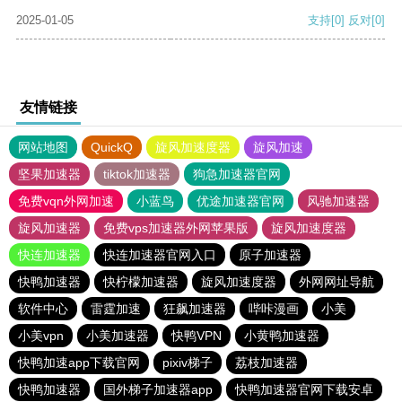
2025-01-05
支持
[0]
反对
[0]
友情链接
网站地图
QuickQ
旋风加速度器
旋风加速
坚果加速器
tiktok加速器
狗急加速器官网
免费vqn外网加速
小蓝鸟
优途加速器官网
风驰加速器
旋风加速器
免费vps加速器外网苹果版
旋风加速度器
快连加速器
快连加速器官网入口
原子加速器
快鸭加速器
快柠檬加速器
旋风加速度器
外网网址导航
软件中心
雷霆加速
狂飙加速器
哔咔漫画
小美
小美vpn
小美加速器
快鸭VPN
小黄鸭加速器
快鸭加速app下载官网
pixiv梯子
荔枝加速器
快鸭加速器
国外梯子加速器app
快鸭加速器官网下载安卓