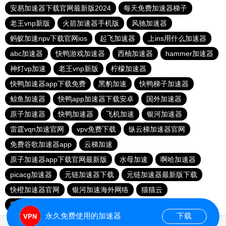
安易加速器下载官网最新版2024
每天免费加速器梯子
老王vnp新版
火箭加速器手机版
风驰加速器
蚂蚁加速npv下载官网ios
起飞加速器
上ins用什么加速器
abc加速器
快鸭游戏加速器
西柚加速器
hammer加速器
神灯vp加速
老王vnp新版
柠檬加速器
快鸭加速器app下载免费
黑豹加速
快鸭梯子加速器
鲸鱼加速器
快鸭app加速器下载安卓
国外加速器
原子加速器
快鸭加速器
飞机加速
银河加速器
雷霆vqn加速官网
vpv免费下载
纵云梯加速器官网
免费谷歌加速器app
云梯加速
原子加速器app下载官网最新版
水母加速
啊哈加速器
picacg加速器
元链加速器下载
元链加速器最新版下载
快橙加速器官网
银河加速海外网络
猫猫云
雷霆vp加速器官网
飞驰加速器下载
永久免费使用的加速器
下载