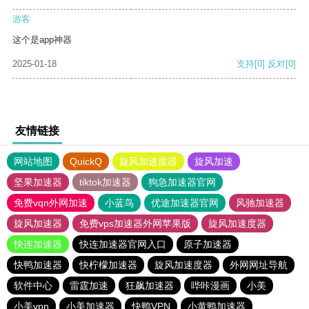
游客
这个是app神器
2025-01-18
支持
[0]
反对
[0]
友情链接
网站地图
QuickQ
旋风加速度器
旋风加速
坚果加速器
tiktok加速器
狗急加速器官网
免费vqn外网加速
小蓝鸟
优途加速器官网
风驰加速器
旋风加速器
免费vps加速器外网苹果版
旋风加速度器
快连加速器
快连加速器官网入口
原子加速器
快鸭加速器
快柠檬加速器
旋风加速度器
外网网址导航
软件中心
雷霆加速
狂飙加速器
哔咔漫画
小美
小美vpn
小美加速器
快鸭VPN
小黄鸭加速器