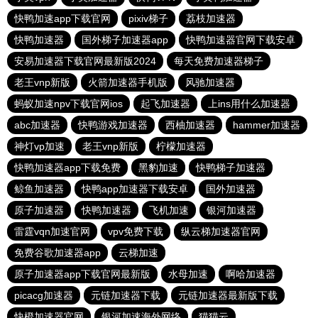
快鸭加速app下载官网
pixiv梯子
荔枝加速器
快鸭加速器
国外梯子加速器app
快鸭加速器官网下载安卓
安易加速器下载官网最新版2024
每天免费加速器梯子
老王vnp新版
火箭加速器手机版
风驰加速器
蚂蚁加速npv下载官网ios
起飞加速器
上ins用什么加速器
abc加速器
快鸭游戏加速器
西柚加速器
hammer加速器
神灯vp加速
老王vnp新版
柠檬加速器
快鸭加速器app下载免费
黑豹加速
快鸭梯子加速器
鲸鱼加速器
快鸭app加速器下载安卓
国外加速器
原子加速器
快鸭加速器
飞机加速
银河加速器
雷霆vqn加速官网
vpv免费下载
纵云梯加速器官网
免费谷歌加速器app
云梯加速
原子加速器app下载官网最新版
水母加速
啊哈加速器
picacg加速器
元链加速器下载
元链加速器最新版下载
快橙加速器官网
银河加速海外网络
猫猫云