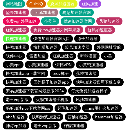
网站地图
QuickQ
旋风加速度器
旋风加速
坚果加速器
tiktok加速器
狗急加速器官网
免费vqn外网加速
小蓝鸟
优途加速器官网
风驰加速器
旋风加速器
免费vps加速器外网苹果版
旋风加速度器
快连加速器
快连加速器官网入口
原子加速器
快鸭加速器
快柠檬加速器
旋风加速度器
外网网址导航
软件中心
雷霆加速
狂飙加速器
哔咔漫画
小美
小美vpn
小美加速器
快鸭VPN
小黄鸭加速器
快鸭加速app下载官网
pixiv梯子
荔枝加速器
快鸭加速器
国外梯子加速器app
快鸭加速器官网下载安卓
安易加速器下载官网最新版2024
每天免费加速器梯子
老王vnp新版
火箭加速器手机版
风驰加速器
蚂蚁加速npv下载官网ios
起飞加速器
上ins用什么加速器
abc加速器
快鸭游戏加速器
西柚加速器
hammer加速器
神灯vp加速
老王vnp新版
柠檬加速器