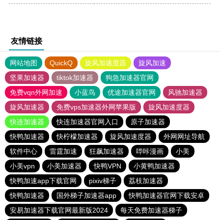
友情链接
网站地图
QuickQ
旋风加速度器
旋风加速
坚果加速器
tiktok加速器
狗急加速器官网
免费vqn外网加速
小蓝鸟
优途加速器官网
风驰加速器
旋风加速器
免费vps加速器外网苹果版
旋风加速度器
快连加速器
快连加速器官网入口
原子加速器
快鸭加速器
快柠檬加速器
旋风加速度器
外网网址导航
软件中心
雷霆加速
狂飙加速器
哔咔漫画
小美
小美vpn
小美加速器
快鸭VPN
小黄鸭加速器
快鸭加速app下载官网
pixiv梯子
荔枝加速器
快鸭加速器
国外梯子加速器app
快鸭加速器官网下载安卓
安易加速器下载官网最新版2024
每天免费加速器梯子