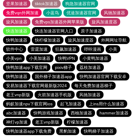
坚果加速器
tiktok加速器
狗急加速器官网
免费vqn外网加速
小蓝鸟
优途加速器官网
风驰加速器
旋风加速器
免费vps加速器外网苹果版
旋风加速度器
快连加速器
快连加速器官网入口
原子加速器
快鸭加速器
快柠檬加速器
旋风加速度器
外网网址导航
软件中心
雷霆加速
狂飙加速器
哔咔漫画
小美
小美vpn
小美加速器
快鸭VPN
小黄鸭加速器
快鸭加速app下载官网
pixiv梯子
荔枝加速器
快鸭加速器
国外梯子加速器app
快鸭加速器官网下载安卓
安易加速器下载官网最新版2024
每天免费加速器梯子
老王vnp新版
火箭加速器手机版
风驰加速器
蚂蚁加速npv下载官网ios
起飞加速器
上ins用什么加速器
abc加速器
快鸭游戏加速器
西柚加速器
hammer加速器
神灯vp加速
老王vnp新版
柠檬加速器
快鸭加速器app下载免费
黑豹加速
快鸭梯子加速器